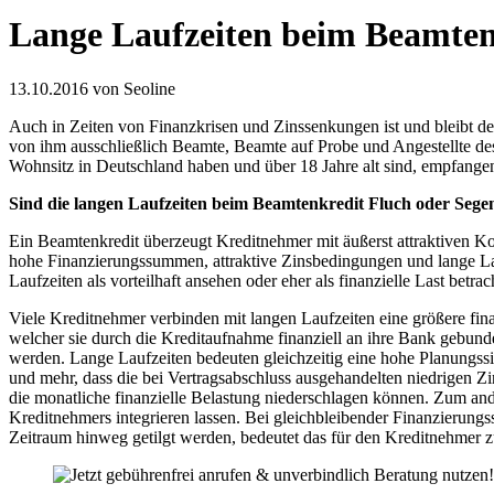
Lange Laufzeiten beim Beamten
13.10.2016
von Seoline
Auch in Zeiten von Finanzkrisen und Zinssenkungen ist und bleibt d
von ihm ausschließlich Beamte, Beamte auf Probe und Angestellte des 
Wohnsitz in Deutschland haben und über 18 Jahre alt sind, empfange
Sind die langen Laufzeiten beim Beamtenkredit Fluch oder Sege
Ein Beamtenkredit überzeugt Kreditnehmer mit äußerst attraktiven Ko
hohe Finanzierungssummen, attraktive Zinsbedingungen und lange Lau
Laufzeiten als vorteilhaft ansehen oder eher als finanzielle Last betr
Viele Kreditnehmer verbinden mit langen Laufzeiten eine größere finan
welcher sie durch die Kreditaufnahme finanziell an ihre Bank gebunden
werden. Lange Laufzeiten bedeuten gleichzeitig eine hohe Planungssi
und mehr, dass die bei Vertragsabschluss ausgehandelten niedrigen Zi
die monatliche finanzielle Belastung niederschlagen können. Zum ande
Kreditnehmers integrieren lassen. Bei gleichbleibender Finanzierung
Zeitraum hinweg getilgt werden, bedeutet das für den Kreditnehmer zug