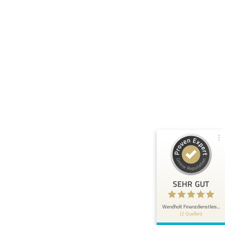
Kundenbewertungen und Erfahrungen zu
Wendholt Finanzdienstleistungen
99%
SEHR GUT
Empfehlungen auf
ProvenExpert.com
4,94 / 5,00
102
275
Bewertungen von 1
Bewertungen auf
anderen Quelle
ProvenExpert.com
Blick aufs ProvenExpert-Profil werfen
Ansgar E.
19.6.2026
5
SEHR GUT
Schnelle Auszahlung und freundlicher Kontakt
Wendholt Finanzdienstleis...
(2 Quellen)