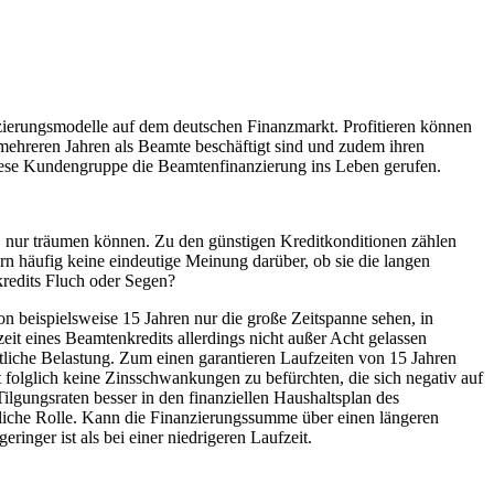
zierungsmodelle auf dem deutschen Finanzmarkt. Profitieren können
 mehreren Jahren als Beamte beschäftigt sind und zudem ihren
diese Kundengruppe die Beamtenfinanzierung ins Leben gerufen.
n, nur träumen können. Zu den günstigen Kreditkonditionen zählen
n häufig keine eindeutige Meinung darüber, ob sie die langen
nkredits Fluch oder Segen?
on beispielsweise 15 Jahren nur die große Zeitspanne sehen, in
zeit eines Beamtenkredits allerdings nicht außer Acht gelassen
tliche Belastung. Zum einen garantieren Laufzeiten von 15 Jahren
t folglich keine Zinsschwankungen zu befürchten, die sich negativ auf
ilgungsraten besser in den finanziellen Haushaltsplan des
tliche Rolle. Kann die Finanzierungssumme über einen längeren
inger ist als bei einer niedrigeren Laufzeit.