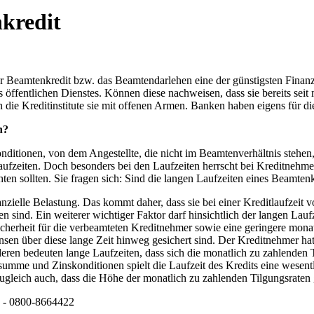
kredit
er Beamtenkredit bzw. das Beamtendarlehen eine der günstigsten Finan
öffentlichen Dienstes. Können diese nachweisen, dass sie bereits seit
n die Kreditinstitute sie mit offenen Armen. Banken haben eigens für 
n?
nditionen, von dem Angestellte, die nicht im Beamtenverhältnis stehe
fzeiten. Doch besonders bei den Laufzeiten herrscht bei Kreditnehmer
achten sollten. Sie fragen sich: Sind die langen Laufzeiten eines Beamte
zielle Belastung. Das kommt daher, dass sie bei einer Kreditlaufzeit v
 sind. Ein weiterer wichtiger Faktor darf hinsichtlich der langen Lauf
cherheit für die verbeamteten Kreditnehmer sowie eine geringere mona
nsen über diese lange Zeit hinweg gesichert sind. Der Kreditnehmer ha
ren bedeuten lange Laufzeiten, dass sich die monatlich zu zahlenden T
ssumme und Zinskonditionen spielt die Laufzeit des Kredits eine wesen
leich auch, dass die Höhe der monatlich zu zahlenden Tilgungsraten ger